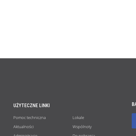
B
UŻYTECZNE LINKI
Pomoc techniczna
Lokale
Aktualności
Wspólnoty
Administracje
Do pobrania