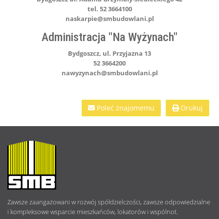
tel. 52 3664100
naskarpie@smbudowlani.pl
Administracja "Na Wyżynach"
Bydgoszcz, ul. Przyjazna 13
52 3664200
nawyzynach@smbudowlani.pl
Poleć znajomemu
Drukuj
O
NAS
Zawsze zaangażowani w rozwój spółdzielczości, zawsze odpowiedzialne
i kompleksowe wsparcie mieszkańców, lokatorów i wspólnot.