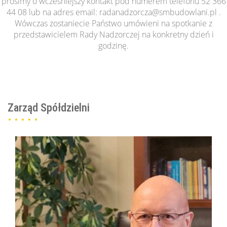
prosimy o wcześniejszy kontakt pod numerem telefonu 52 366
44 08 lub na adres email: radanadzorcza@smbudowlani.pl .
Wówczas zostaniecie Państwo umówieni na spotkanie z
przedstawicielem Rady Nadzorczej na konkretny dzień i
godzinę.
Zarząd Spółdzielni