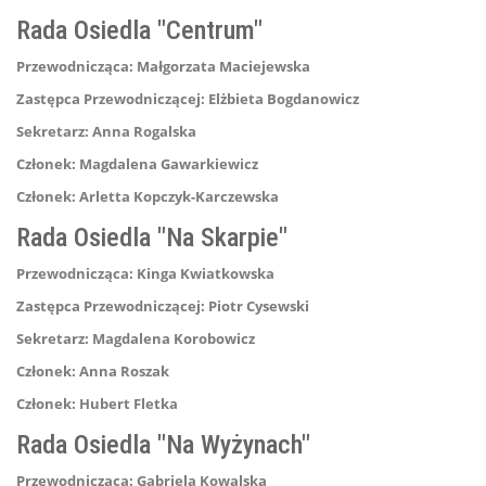
Rada Osiedla "Centrum"
Przewodnicząca:
Małgorzata Maciejewska
Zastępca Przewodniczącej:
Elżbieta Bogdanowicz
Sekretarz:
Anna Rogalska
Członek:
Magdalena Gawarkiewicz
Członek:
Arletta Kopczyk-Karczewska
Rada Osiedla "Na Skarpie"
Przewodnicząca:
Kinga Kwiatkowska
Zastępca Przewodniczącej:
Piotr Cysewski
Sekretarz:
Magdalena Korobowicz
Członek:
Anna Roszak
Członek:
Hubert Fletka
Rada Osiedla "Na Wyżynach"
Przewodnicząca:
Gabriela Kowalska