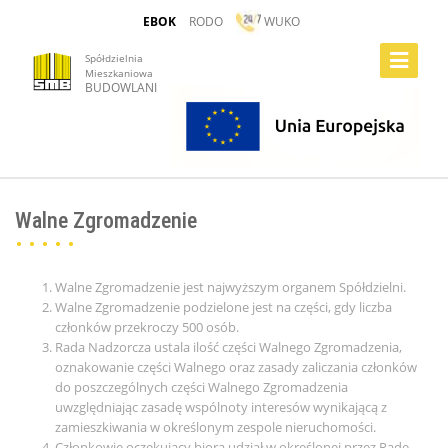
EBOK
RODO
WUKO
Toggle
Spółdzielnia
Mieszkaniowa
Navigatio
BUDOWLANI
Organy Spółdzielni
Walne Zgromadzenie
Walne Zgromadzenie jest najwyższym organem Spółdzielni.
Walne Zgromadzenie podzielone jest na części, gdy liczba
członków przekroczy 500 osób.
Rada Nadzorcza ustala ilość części Walnego Zgromadzenia,
oznakowanie części Walnego oraz zasady zaliczania członków
do poszczególnych części Walnego Zgromadzenia
uwzględniając zasadę wspólnoty interesów wynikającą z
zamieszkiwania w określonym zespole nieruchomości.
Członkowie oczekujący biorą udział w określonej przez Radę