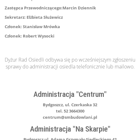
Zastępca Przewodniczącego:
Marcin Dziennik
Sekretarz:
Elżbieta Służewicz
Członek:
Stanisław Mrówka
Członek:
Robert Wysocki
Dyżur Rad Osiedli odbywa się po wcześniejszym zgłoszeniu
sprawy do administracji osiedla telefonicznie lub mailowo.
Administracja "Centrum"
Bydgoszcz, ul. Czerkaska 32
tel. 52 3664300
centrum@smbudowlani.pl
Administracja "Na Skarpie"
Bydgoszcz ul. Adama Grzymały-Siedleckiego 42