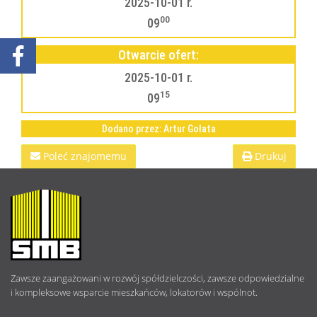
2025-10-01 r.
00
09
Otwarcie ofert:
2025-10-01 r.
15
09
Dodano przez: Artur Gołata
Poleć znajomemu
Drukuj
O
NAS
Zawsze zaangażowani w rozwój spółdzielczości, zawsze odpowiedzialne
i kompleksowe wsparcie mieszkańców, lokatorów i wspólnot.