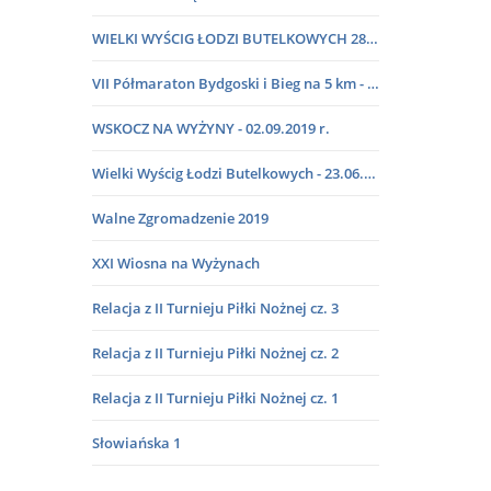
WIELKI WYŚCIG ŁODZI BUTELKOWYCH 28.08.2021 R.
VII Półmaraton Bydgoski i Bieg na 5 km - 13.10.2019 r.
WSKOCZ NA WYŻYNY - 02.09.2019 r.
Wielki Wyścig Łodzi Butelkowych - 23.06.2019 r.
Walne Zgromadzenie 2019
XXI Wiosna na Wyżynach
Relacja z II Turnieju Piłki Nożnej cz. 3
Relacja z II Turnieju Piłki Nożnej cz. 2
Relacja z II Turnieju Piłki Nożnej cz. 1
Słowiańska 1
Wigilia dla emerytowanych pracowników naszej Spółdzielni