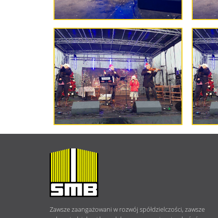
O
NAS
Zawsze zaangażowani w rozwój spółdzielczości, zawsze